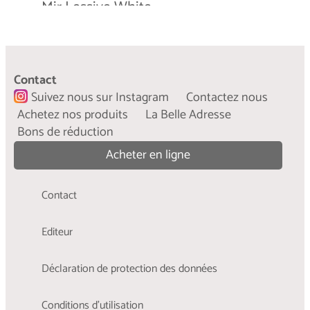
Mir Lessive White
Mir Lessive Black
Mir Lessive Laine
...
Un soin des fibres pour protéger vos vêtements
...
Révélez toute l’intensité de vos tenues noires
...
blancs et clairs contre le grisaillement.
Contact
Pour que votre laine et vos textiles délicats
préférées grâce à Mir Lessive Black !
...
Suivez nous sur Instagram
Contactez nous
restent doux comme neufs !
...
En savoir plus
Achetez nos produits
La Belle Adresse
...
En savoir plus
Bons de réduction
En savoir plus
Acheter en ligne
Contact
Editeur
Déclaration de protection des données
Conditions d'utilisation