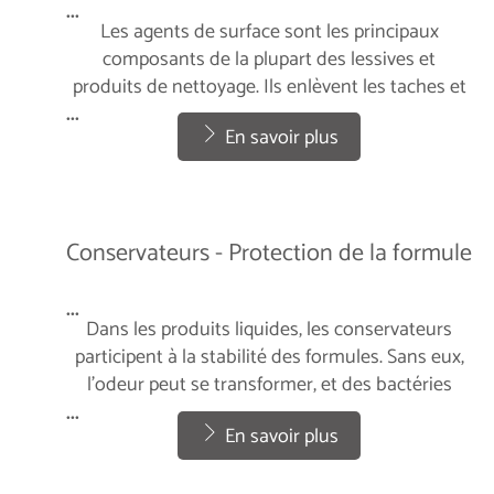
...
Les agents de surface sont les principaux
composants de la plupart des lessives et
produits de nettoyage. Ils enlèvent les taches et
la saleté des vêtements et veillent à ce que cette
...
En savoir plus
saleté soit éliminée avec l'eau de lavage. Tous
nos agents de surface sont biodégradables,
conformément à la règlementation sur les
détergents.
Conservateurs - Protection de la formule
...
Dans les produits liquides, les conservateurs
participent à la stabilité des formules. Sans eux,
l'odeur peut se transformer, et des bactéries
peuvent se développer.
...
En savoir plus