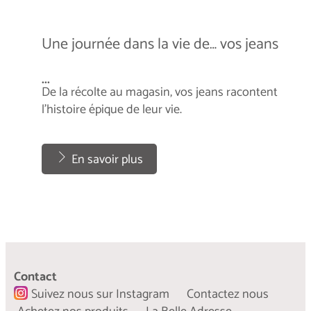
Une journée dans la vie de… vos jeans
...
De la récolte au magasin, vos jeans racontent
l’histoire épique de leur vie.
...
En savoir plus
Pulls pour pingouins
...
Contact
Ce que vous devez savoir sur le projet d’upcycling
Suivez nous sur Instagram
Contactez nous
le plus mignon au monde.