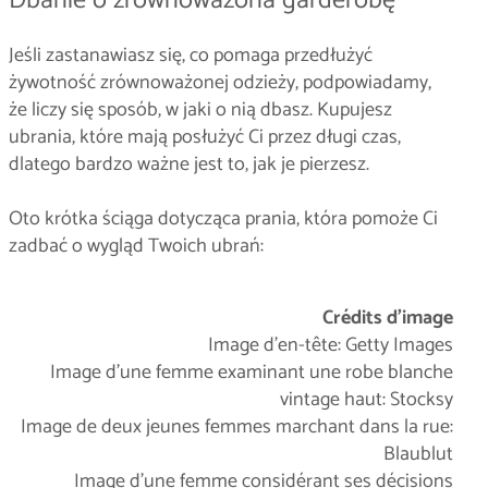
Dbanie o zrównoważona garderobę
Jeśli zastanawiasz się, co pomaga przedłużyć
żywotność zrównoważonej odzieży, podpowiadamy,
że liczy się sposób, w jaki o nią dbasz. Kupujesz
ubrania, które mają posłużyć Ci przez długi czas,
dlatego bardzo ważne jest to, jak je pierzesz.
Oto krótka ściąga dotycząca prania, która pomoże Ci
zadbać o wygląd Twoich ubrań:
Crédits d'image
Image d'en-tête: Getty Images
Image d'une femme examinant une robe blanche
vintage haut: Stocksy
Image de deux jeunes femmes marchant dans la rue:
Blaublut
Image d'une femme considérant ses décisions