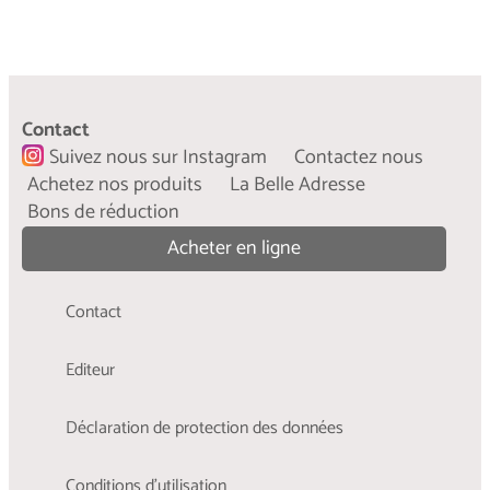
Meilleurs amis de la mode pour toujours
...
Contact
Comment prendre soin de vêtements pour qu’ils
Suivez nous sur Instagram
Contactez nous
restent pour la vie.
Achetez nos produits
La Belle Adresse
Bons de réduction
...
En savoir plus
Acheter en ligne
Contact
Editeur
Déclaration de protection des données
Conditions d'utilisation