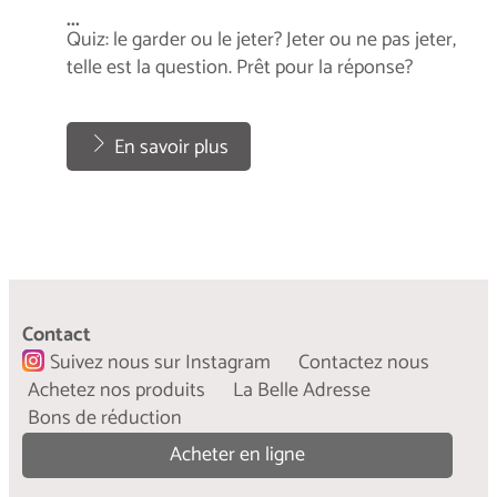
...
Quiz: le garder ou le jeter? Jeter ou ne pas jeter,
telle est la question. Prêt pour la réponse?
...
En savoir plus
Les étapes de la Slow Fashion
...
Contact
L’histoire fascinante du mouvement de la slow
Suivez nous sur Instagram
Contactez nous
fashion.
Achetez nos produits
La Belle Adresse
Bons de réduction
...
En savoir plus
Acheter en ligne