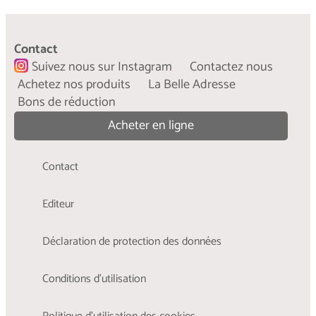
Les étapes de la Slow Fashion
...
Contact
L’histoire fascinante du mouvement de la slow
Suivez nous sur Instagram
Contactez nous
fashion.
Achetez nos produits
La Belle Adresse
Bons de réduction
...
En savoir plus
Acheter en ligne
Contact
Editeur
Déclaration de protection des données
Conditions d'utilisation