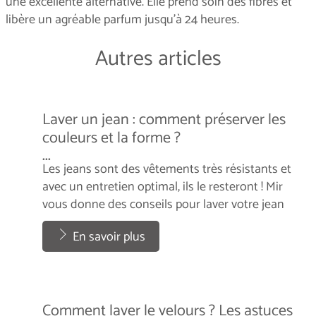
une excellente alternative. Elle prend soin des fibres et
libère un agréable parfum jusqu’à 24 heures.
Autres articles
Laver un jean : comment préserver les
couleurs et la forme ?
...
Les jeans sont des vêtements très résistants et
avec un entretien optimal, ils le resteront ! Mir
vous donne des conseils pour laver votre jean
correctement.
...
En savoir plus
Comment laver le velours ? Les astuces